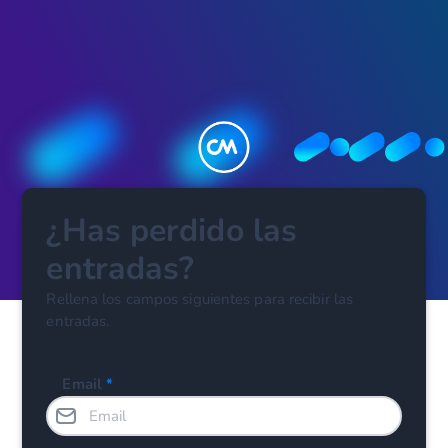
¿Has perdido las
entradas?
Rellena los campos siguientes para recibir las
entradas.
Email
*